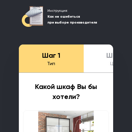
Инструкция:
Как не ошибиться
при выборе производителя
Шаг 1
Шаг 2
Тип
Цена
Какой шкаф Вы бы
хотели?
ка
о